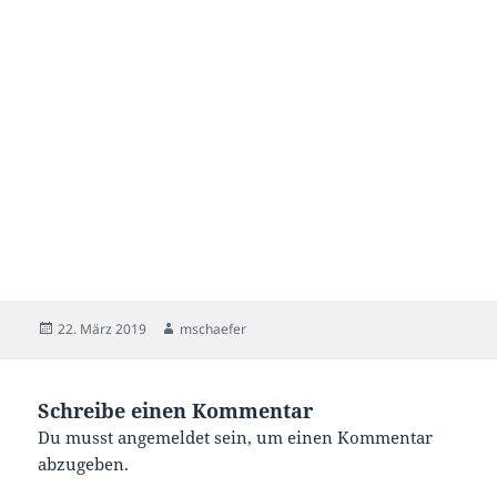
Veröffentlicht
Autor
22. März 2019
mschaefer
am
Schreibe einen Kommentar
Du musst
angemeldet
sein, um einen Kommentar
abzugeben.